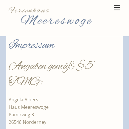
Skip
Men
to
content
Impressum
Angaben gemäß § 5
TMG:
Angela Albers
Haus Meereswoge
Pamirweg 3
26548 Norderney